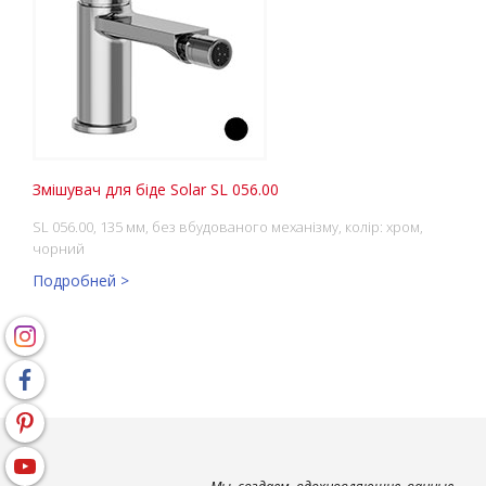
Змішувач для біде Solar SL 056.00
SL 056.00, 135 мм, без вбудованого механізму, колір: хром,
чорний
Подробней >