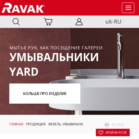
Toggl
navig
uk-RU
МЫТЬЕ РУК, КАК ПОСЕЩЕНИЕ ГАЛЕРЕИ
УМЫВАЛЬНИКИ
YARD
БОЛЬШЕ ПРО ИЗДЕЛИЕ
ГЛАВНАЯ
:
ПРОДУКЦИЯ
:
МЕБЕЛЬ, УМЫВАЛЬНИКИ И WC
:
УМЫВАЛЬНИКИ
:
CHROME
ПЕЧАТЬ
В ИЗБРАННОЕ