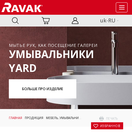
Toggl
navig
uk-RU
МЫТЬЕ РУК, КАК ПОСЕЩЕНИЕ ГАЛЕРЕИ
УМЫВАЛЬНИКИ
YARD
БОЛЬШЕ ПРО ИЗДЕЛИЕ
ГЛАВНАЯ
:
ПРОДУКЦИЯ
:
МЕБЕЛЬ, УМЫВАЛЬНИКИ И WC
:
УМЫВАЛЬНИКИ
:
LITE
: У
ПЕЧАТЬ
В ИЗБРАННОЕ