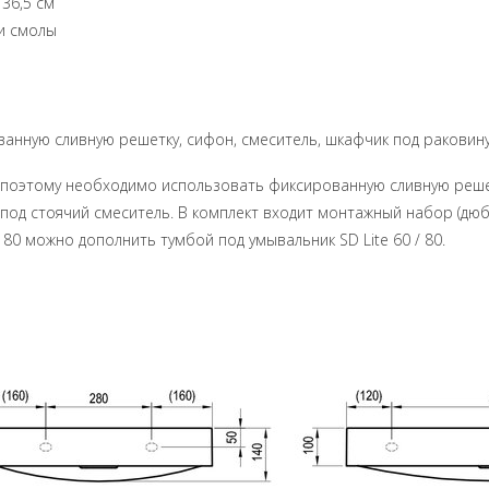
 36,5 см
 и смолы
ную сливную решетку, сифон, смеситель, шкафчик под раковину S
ом, поэтому необходимо использовать фиксированную сливную ре
д стоячий смеситель. В комплект входит монтажный набор (дюбели
 80 можно дополнить тумбой под умывальник SD Lite 60 / 80.