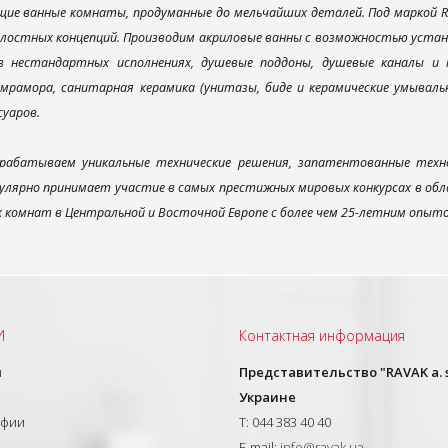
ие ванные комнаты, продуманные до мельчайших деталей. Под маркой R
елостных концепций. Производим акриловые ванны с возможностью устано
 в нестандартных исполнениях, душевые поддоны, душевые каналы 
мрамора, санитарная керамика (унитазы, биде и керамические умываль
суаров.
рабатываем уникальные технические решения, запатентованные техн
улярно принимает участие в самых престижных мировых конкурсах в об
х комнат в Центральной и Восточной Европе с более чем 25-летним опыт
И
Контактная информация
ы
Представительство "RAVAK a. s
Украине
афии
T: 044 383 40 40
E-mail:
info@ravak.ua