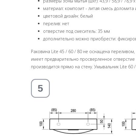
размеры зоны мытья (шxг): 43,9 / 58,9 / 78,9 x
материал: композит - литая смесь доломита
цветовой дизайн: белый
перелив: нет
oтверстие под смеситель: 35 мм
дополнительно можно приобрести: фиксирован
Раковина Lite 45 / 60 / 80 не оснащена перелив
имеет предварительно просверленное отверстие по
производится прямо на стену. Умывальник Lite 60 /