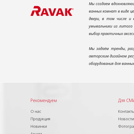
Мы создаем вдохновляющ
ванных комнат в виде ц
двери, в том числе и
умывальники из литого 
выбор практичных аксес
Мы задаём тренды, раз
авторским дизайном рег
оборудования для ванны
Рекомендуем
Для СМ
О нас
Контакт
Продукция
Новости
Новинки
Фотогр
Акции