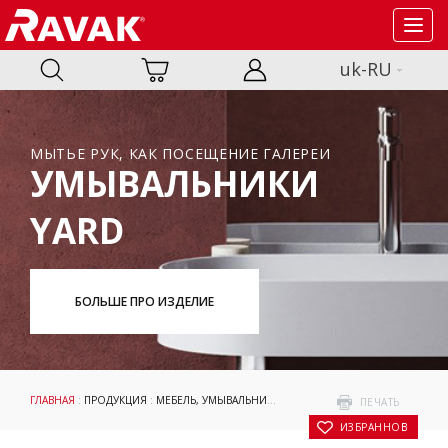
Toggl
navig
uk-RU
МЫТЬЕ РУК, КАК ПОСЕЩЕНИЕ ГАЛЕРЕИ
УМЫВАЛЬНИКИ
YARD
БОЛЬШЕ ПРО ИЗДЕЛИЕ
ГЛАВНАЯ
:
ПРОДУКЦИЯ
:
МЕБЕЛЬ, УМЫВАЛЬНИКИ И WC
:
УМЫВАЛЬНИКИ
:
LITE
: У
ПЕЧАТЬ
В ИЗБРАННОЕ