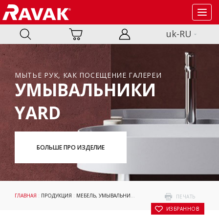
Toggl
navig
uk-RU
МЫТЬЕ РУК, КАК ПОСЕЩЕНИЕ ГАЛЕРЕИ
УМЫВАЛЬНИКИ
YARD
БОЛЬШЕ ПРО ИЗДЕЛИЕ
ГЛАВНАЯ
:
ПРОДУКЦИЯ
:
МЕБЕЛЬ, УМЫВАЛЬНИКИ И WC
:
УМЫВАЛЬНИКИ
:
SAFE
: 
ПЕЧАТЬ
В ИЗБРАННОЕ