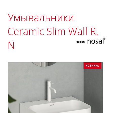
Умывальники
Ceramic Slim Wall R,
N
НОВИНКА