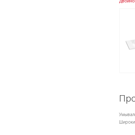
Двойной
Про
Умываль
Широкий