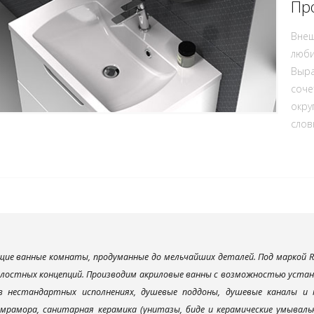
Пр
Внеш
люби
Выра
соче
окру
слов
ие ванные комнаты, продуманные до мельчайших деталей. Под маркой R
елостных концепций. Производим акриловые ванны с возможностью устано
 в нестандартных исполнениях, душевые поддоны, душевые каналы 
мрамора, санитарная керамика (унитазы, биде и керамические умываль