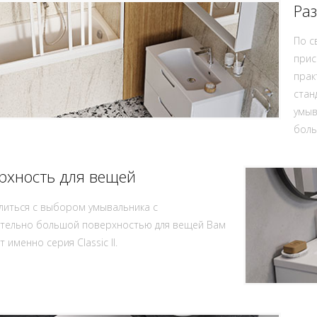
Ра
По с
прис
прак
стан
умыв
боль
рхность для вещей
литься с выбором умывальника с
ительно большой поверхностью для вещей Вам
 именно серия Classic II.