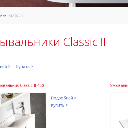
НИКИ
: CLASSIC II
ывальники Classic II
ней >
Купить >
вальник Classic II 400
Умывальни
Подробней >
Купить >