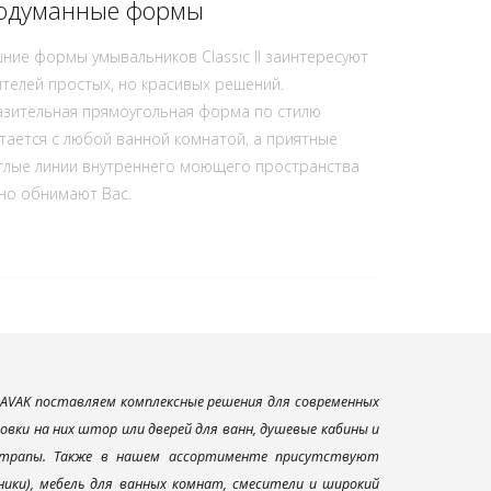
одуманные формы
ние формы умывальников Classic II заинтересуют
телей простых, но красивых решений.
зительная прямоугольная форма по стилю
тается с любой ванной комнатой, а приятные
глые линии внутреннего моющего пространства
но обнимают Вас.
AVAK поставляем комплексные решения для современных
вки на них штор или дверей для ванн, душевые кабины и
и трапы. Также в нашем ассортименте присутствуют
ники), мебель для ванных комнат, смесители и широкий