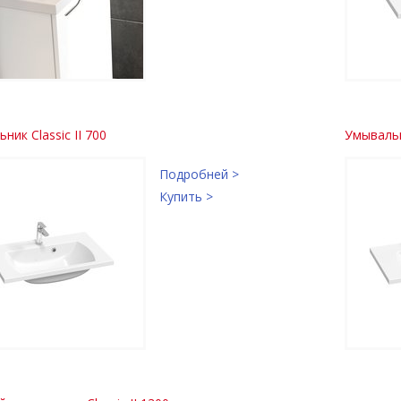
ник Classic II 700
Умывальни
Подробней >
Купить >