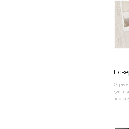
Пове
Опреде
действ
поможет