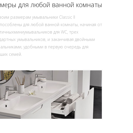
змеры для любой ванной комнаты
воим размерам умывальники Classic II
пособлены для любой ванной комнаты, начиная от
тичныхминиумывальников для WC, трех
дартных умывальников, и заканчивая двойными
альниками, удобными в первую очередь для
ших семей.