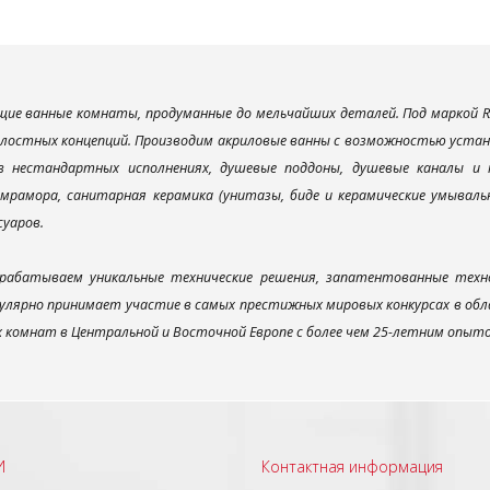
ие ванные комнаты, продуманные до мельчайших деталей. Под маркой R
елостных концепций. Производим акриловые ванны с возможностью устано
 в нестандартных исполнениях, душевые поддоны, душевые каналы 
мрамора, санитарная керамика (унитазы, биде и керамические умываль
суаров.
рабатываем уникальные технические решения, запатентованные техн
улярно принимает участие в самых престижных мировых конкурсах в об
х комнат в Центральной и Восточной Европе с более чем 25-летним опыт
И
Контактная информация