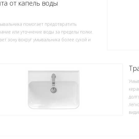
та от капель воды
мывальника помогает предотвратить
ание или уточнение воды за пределы полки.
ает зону вокруг умывальника более сухой и
Тр
Умыв
кера
долг
легк
види