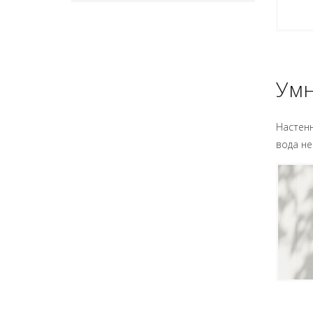
Умн
Настенн
вода не