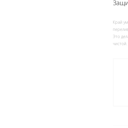
Защи
Край у
перелив
Это дел
чистой.