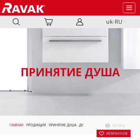
Toggl
navig
uk-RU
ПРИНЯТИЕ ДУША
ГЛАВНАЯ
:
ПРОДУКЦИЯ
:
ПРИНЯТИЕ ДУША
:
ДУШЕВЫЕ ПОДДОНЫ
:
АКСЕССУАРЫ
:
ПЕЧАТЬ
В ИЗБРАННОЕ