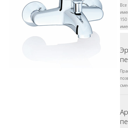
Все
име
150
име
Э
пе
Пра
поз
сме
Ар
пе