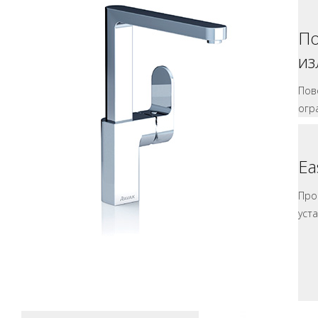
П
из
Пов
огр
Ea
Про
уста