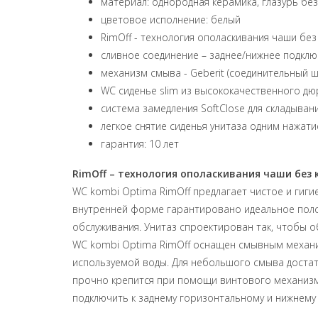
материал: однородная керамика, глазурь бе
цветовое исполнение: белый
RimOff - технология ополаскивания чаши без
сливное соединение – заднее/нижнее подкл
механизм смыва - Geberit (соединительный ш
WC сиденье slim из высококачественного д
система замедления SoftClose для складыван
легкое снятие сиденья унитаза одним нажати
гарантия: 10 лет
RimOff – технология ополаскивания чаши без 
WC kombi Optima RimOff предлагает чистое и гиги
внутренней форме гарантировано идеальное полос
обслуживания. Унитаз спроектирован так, чтобы о
WC kombi Optima RimOff оснащен смывным механ
используемой воды. Для небольшого смыва достат
прочно крепится при помощи винтового механизма
подключить к заднему горизонтальному и нижнему 