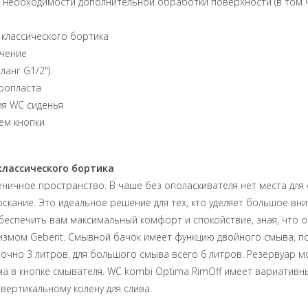
з необходимости дополнительной обработки поверхности (в том 
 классического бортика
ючение
ланг G1/2")
юропласта
ия WC сиденья
ем кнопки
классического бортика
еничное пространство. В чаше без ополаскивателя нет места для
кание. Это идеальное решение для тех, кто уделяет большое вни
беспечить вам максимальный комфорт и спокойствие, зная, что о
измом Geberit. Смывной бачок имеет функцию двойного смыва,
очно 3 литров, для большого смыва всего 6 литров. Резервуар м
 в кнопке смывателя. WC kombi Optima RimOff имеет вариативны
вертикальному колену для слива.