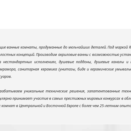
ие ванные комнаты, продуманные до мельчайших деталей. Под маркой R
елостных концепций. Производим акриловые ванны с возможностью устано
 в нестандартных исполнениях, душевые поддоны, душевые каналы 
мрамора, санитарная керамика (унитазы, биде и керамические умываль
суаров.
рабатываем уникальные технические решения, запатентованные техн
улярно принимает участие в самых престижных мировых конкурсах в об
х комнат в Центральной и Восточной Европе с более чем 25-летним опыт