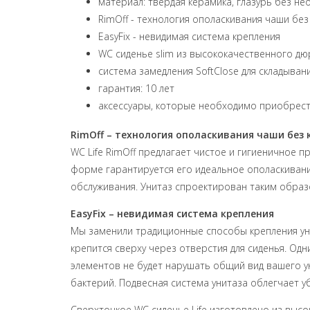
материал: твердая керамика, глазурь без 
RimOff - технология ополаскивания чаши без
EasyFix - невидимая система крепления
WC сиденье slim из высококачественного д
система замедления SoftClose для складыван
гарантия: 10 лет
аксессуары, которые необходимо приобрест
RimOff – технология ополаскивания чаши без 
WC Life RimOff предлагает чистое и гигиеничное 
форме гарантируется его идеальное ополаскивание
обслуживания. Унитаз спроектирован таким образ
EasyFix – невидимая система крепления
Мы заменили традиционные способы крепления уни
крепится сверху через отверстия для сиденья. Од
элементов не будет нарушать общий вид вашего ун
бактерий. Подвесная система унитаза облегчает у
Сверхтонкое WC сиденье Life изготовлено из высо