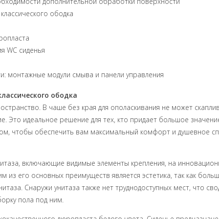
необходимости дополнительной обработки поверхности
 классического ободка
юропласта
ия WC сиденья
и: монтажные модули смыва и панели управления
классического ободка
пространство. В чаше без края для ополаскивания не может скапли
. Это идеальное решение для тех, кто придает большое значение
ом, чтобы обеспечить вам максимальный комфорт и душевное спок
таза, включающие видимые элементы крепления, на инновационную
ним из его основных преимуществ является эстетика, так как бол
итаза. Снаружи унитаза также нет труднодоступных мест, что св
борку пола под ним.
кокачественного дюропласта белого цвета. Сиденье предназначено