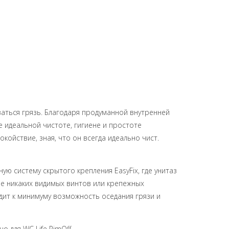
ваться грязь. Благодаря продуманной внутренней
 идеальной чистоте, гигиене и простоте
ойствие, зная, что он всегда идеально чист.
 систему скрытого крепления EasyFix, где унитаз
ьше никаких видимых винтов или крепежных
одит к минимуму возможность оседания грязи и
 для WC Life RimOff.