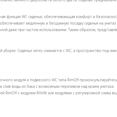
чная функция WC сиденья, обеспечивающая комфорт и безопасност
обеспечивает медленную и бесшумную посадку сиденья на унитаз и
жной даже при частом использовании. Таким образом, представ
й уборке. Сиденье легко снимается с WC, а пространство под ним
чного модуля и подвесного WC типа RimOff проконсультируйтесь 
 слив воды из бака с возможным переливом над краем унитаза.
й RimOff с модулем RAVAK или модулями с регулировкой слива вод