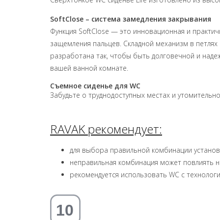
SoftClose – система замедления закрывания
Функция SoftClose — это инновационная и практи
защемления пальцев. Складной механизм в петлях 
разработана так, чтобы быть долговечной и наде
вашей ванной комнате.
Съемное сиденье для WC
Забудьте о труднодоступных местах и утомительно
RAVAK рекомендует:
для выбора правильной комбинации установо
неправильная комбинация может повлиять на
рекомендуется использовать WC с технологие