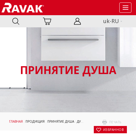
Toggl
navig
uk-RU
ПРИНЯТИЕ ДУША
ГЛАВНАЯ
:
ПРОДУКЦИЯ
:
ПРИНЯТИЕ ДУША
:
ДУШЕВЫЕ УГОЛКИ И ДВЕРИ
:
MATRIX
:
ПЕЧАТЬ
В ИЗБРАННОЕ