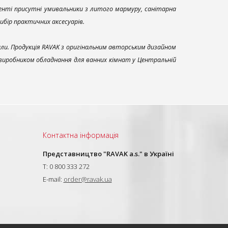
енті присутні умивальники з литого мармуру, санітарна
вибір практичних аксесуарів.
али. Продукція RAVAK з оригінальним авторським дизайном
 виробником обладнання для ванних кімнат у Центральній
Контактна інформація
Представництво "RAVAK a.s." в Україні
T: 0 800 333 272
E-mail:
order@ravak.ua