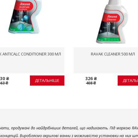
K ANTICALC CONDITIONER 300 МЛ
RAVAK CLEANER 500 МЛ
30 ₴
326 ₴
ДЕТАЛЬНІШЕ
ДЕТАЛЬ
663 ₴
408 ₴
ати, продумані до найдрібніших деталей, що надихають. Під маркою RAV
х концепцій. Виробляємо акрилові ванни з можливістю установки на них што