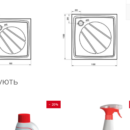
ують
− 20%