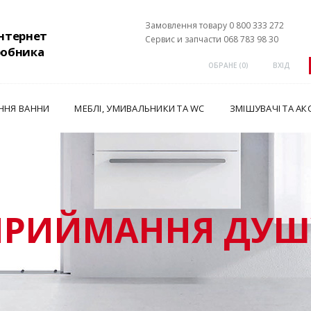
Замовлення товару 0 800 333 272
інтернет
Сервис и запчасти 068 783 98 30
робника
ОБРАНЕ (
0
)
ВХІД
ННЯ ВАННИ
МЕБЛІ, УМИВАЛЬНИКИ ТА WC
ЗМІШУВАЧІ ТА АК
ПРИЙМАННЯ ДУШ