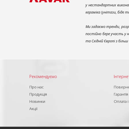
у нестандартних викона
кераміка (унітази, біде 
Ми задаємо тренди, розр
постійно бере участь у 
та Східній Європі з біль
Рекомендуємо
Інтерне
Про нас
Поверне
Продукція
Гарантія
Новинки
Оплата і
Акції