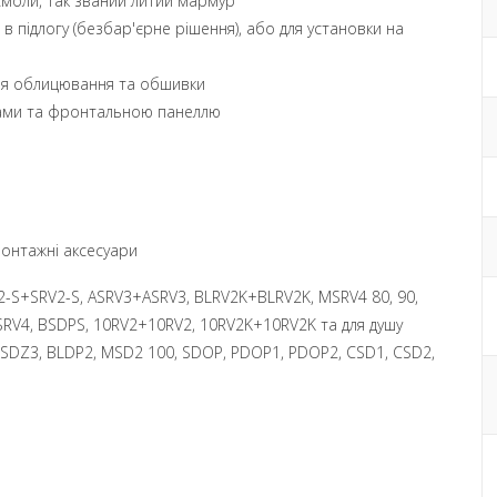
 смоли, так званий литий мармур
 в підлогу (безбар'єрне рішення), або для установки на
лицювання та обшивки
а фронтальною панеллю
 монтажні аксесуари
V2-S+SRV2-S, ASRV3+ASRV3, BLRV2K+BLRV2K, MSRV4 80, 90,
SRV4, BSDPS, 10RV2+10RV2, 10RV2K+10RV2K та для душу
SDZ3, BLDP2, MSD2 100, SDOP, PDOP1, PDOP2, CSD1, CSD2,