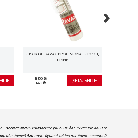
СИЛІКОН RAVAK PROFESIONAL 310 МЛ,
СИФОН BAS
БІЛИЙ
530 ₴
571 ₴
НІШЕ
ДЕТАЛЬНІШЕ
663 ₴
714 ₴
AK поставляємо комплексні рішення для сучасних ванних
р або дверей для ванн, душові кабіни та двері, зокрема й