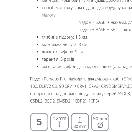
матеріал: композит - лита суміш доломіту та
спосіб монтажу: сам піддон: для вбудовування
підлогу
піддон + BASE: з ніжками, для об
піддон + BASE + SET: з ніжками т
глибина піддону: 1,5 см
монтажна висота: 3 см
діаметр сифону: 9 см
гарантія: 5 років
аксесуари: сифон для піддона, ніжки (опора),
Піддон Perseus Pro підходить для душових кабін SR
100, BLRV2 80, 90,CRV1+CRV1, CRV2+CRV2,SMSRV4,B
створеного за допомогою душових дверей ASDP3, 
CSDL2, BSD2, SMSD2, 10DP2(+10PS).