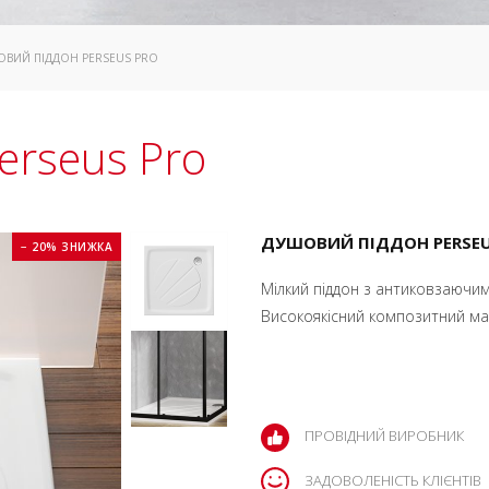
ОВИЙ ПІДДОН PERSEUS PRO
erseus Pro
ДУШОВИЙ ПІДДОН PERSEUS
− 20% ЗНИЖКА
Мілкий піддон з антиковзаючим
Високоякісний композитний мате
ПРОВІДНИЙ ВИРОБНИК
ЗАДОВОЛЕНІСТЬ КЛІЄНТІВ