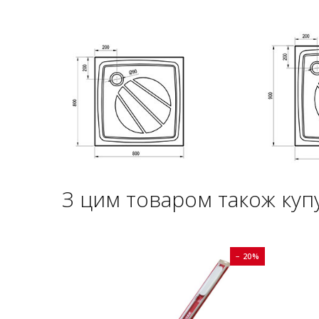
З цим товаром також куп
− 20%
− 20%