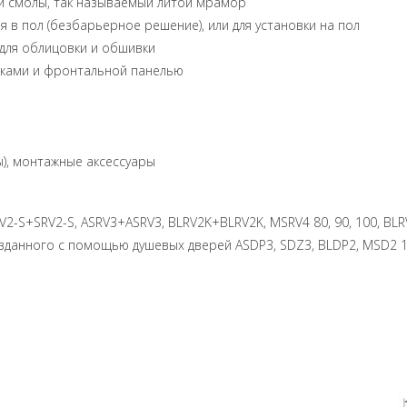
 и смолы, так называемый литой мрамор
я в пол (безбарьерное решение), или для установки на пол
блицовки и обшивки
и фронтальной панелью
ы), монтажные аксессуары
V2-S+SRV2-S, ASRV3+ASRV3, BLRV2K+BLRV2K, MSRV4 80, 90, 100, BLR
зданного с помощью душевых дверей ASDP3, SDZ3, BLDP2, MSD2 10