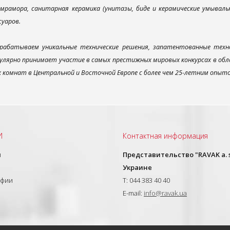
мрамора, санитарная керамика (унитазы, биде и керамические умываль
суаров.
рабатываем уникальные технические решения, запатентованные техн
улярно принимает участие в самых престижных мировых конкурсах в об
х комнат в Центральной и Восточной Европе с более чем 25-летним опыт
И
Контактная информация
ы
Представительство "RAVAK a. s
Украине
афии
T: 044 383 40 40
E-mail:
info@ravak.ua