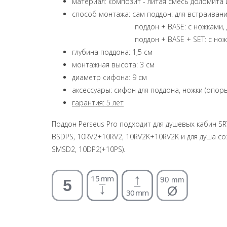
материал: композит - литая смесь доломита
способ монтажа: сам поддон: для встраивани
поддон + BASE: с ножками, для о
поддон + BASE + SET: с ножками 
глубина поддона: 1,5 см
монтажная высота: 3 см
диаметр сифона: 9 см
аксессуары: сифон для поддона, ножки (опор
гарантия: 5 лет
Поддон Perseus Pro подходит для душевых кабин SR
BSDPS, 10RV2+10RV2, 10RV2K+10RV2K и для душа со
SMSD2, 10DP2(+10PS).