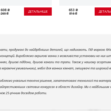
 608 ₴
653 ₴
ДЕТАЛЬНІШЕ
ДЕТАЛЬ
 260 ₴
816 ₴
ати, продумані до найдрібніших деталей, що надихають. Під маркою RAV
х концепцій. Виробляємо акрилові ванни з можливістю установки на них што
ннях, душові піддони, душові канали та трапи. Також у нашому асортим
та керамічні умивальники), меблі для ванних кімнат, змішувачі та широкий 
обляємо унікальні технічні рішення, запатентовані технології та матері
найпрестижніших світових конкурсах в області дизайну. Ми є найбільшим
ш ніж 25-річним досвідом роботи.