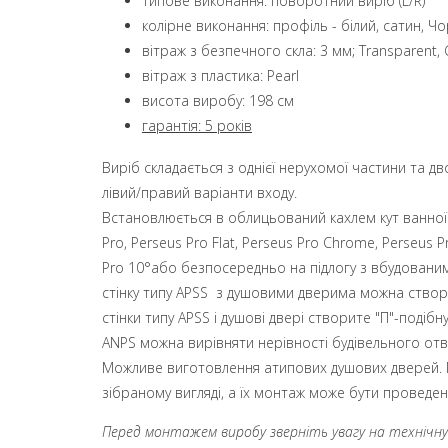
типове виконання: поворотний виріб (L/R)
колірне виконання: профіль - білий, сатин, Ч
вітраж з безпечного скла: 3 мм; Transparent,
вітраж з пластика: Pearl
висота виробу: 198 см
гарантія: 5 років
Виріб складається з однієї нерухомої частини та 
лівий/правий варіанти входу.
Встановлюється в облицьований кахлем кут ванної к
Pro, Perseus Pro Flat, Perseus Pro Chrome, Perseus Pr
Pro 10°або безпосередньо на підлогу з вбудован
стінку типу APSS з душовими дверима можна створит
стінки типу APSS і душові двері створите "П"-подібн
АNPS можна вирівняти нерівності будівельного отв
Можливе виготовлення атипових душових дверей. Ми
зібраному вигляді, а їх монтаж може бути проведе
Перед монтажем виробу зверніть увагу на технічну і