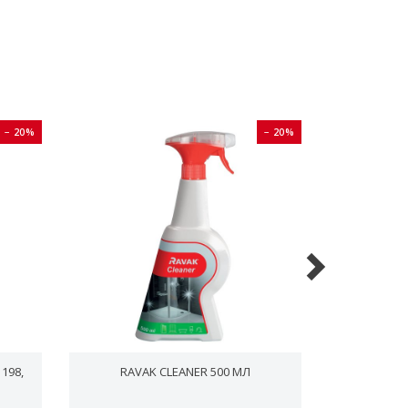
− 20%
− 20%
198,
RAVAK CLEANER 500 МЛ
ДУШОВИ
НЕ