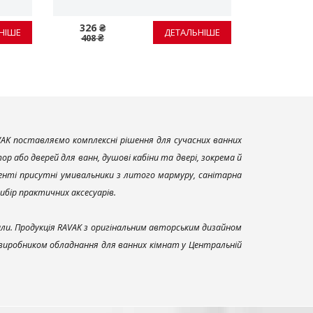
326 ₴
18 156 ₴
НІШЕ
ДЕТАЛЬНІШЕ
408 ₴
22 695 ₴
AK поставляємо комплексні рішення для сучасних ванних
р або дверей для ванн, душові кабіни та двері, зокрема й
енті присутні умивальники з литого мармуру, санітарна
вибір практичних аксесуарів.
али. Продукція RAVAK з оригінальним авторським дизайном
 виробником обладнання для ванних кімнат у Центральній