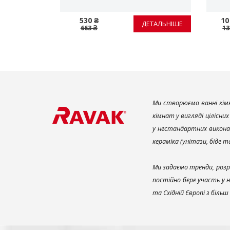
530 ₴
10
ЕТАЛЬНІШЕ
ДЕТАЛЬНІШЕ
663 ₴
13
Ми створюємо ванні кімн
кімнат у вигляді цілісни
у нестандартних викона
кераміка (унітази, біде 
Ми задаємо тренди, розр
постійно бере участь у 
та Східній Європі з біль