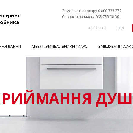
Замовлення товару 0 800 333 272
інтернет
Сервис и запчасти 068 783 98 30
робника
ОБРАНЕ (
0
)
ВХІД
ННЯ ВАННИ
МЕБЛІ, УМИВАЛЬНИКИ ТА WC
ЗМІШУВАЧІ ТА АК
ПРИЙМАННЯ ДУШ