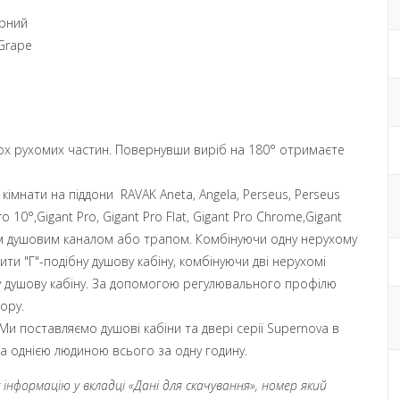
орний
 Grape
двох рухомих частин. Повернувши виріб на 180° отримаєте
імнати на піддони RAVAK Aneta, Angela, Perseus, Perseus
o 10°,Gigant Pro, Gigant Pro Flat, Gigant Pro Chrome,Gigant
им душовим каналом або трапом. Комбінуючи одну нерухому
и "Г"-подібну душову кабіну, комбінуючи дві нерухомі
у душову кабіну.
За допомогою регулювального профілю
ору.
 поставляємо душові кабіни та двері серії Supernova в
на однією людиною всього за одну годину.
нформацію у вкладці «Дані для скачування», номер який