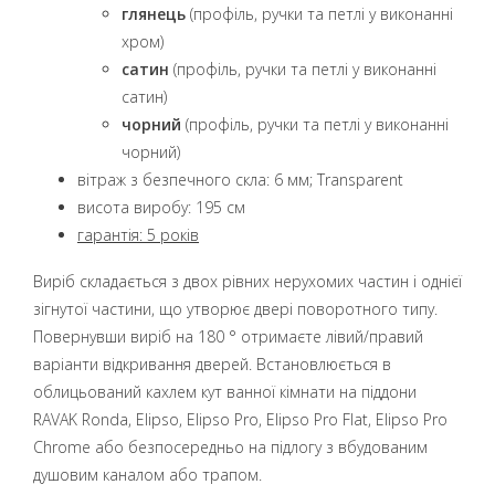
глянець
(профіль, ручки та петлі у виконанні
хром)
сатин
(профіль, ручки та петлі у виконанні
сатин)
чорний
(профіль, ручки та петлі у виконанні
чорний)
вітраж з безпечного скла: 6 мм; Transparent
висота виробу: 195 см
гарантія: 5 років
Виріб складається з двох рівних нерухомих частин і однієї
зігнутої частини, що утворює двері поворотного типу.
Повернувши виріб на 180 ° отримаєте лівий/правий
варіанти відкривання дверей.
Встановлюється в
облицьований кахлем кут ванної кімнати на піддони
RAVAK
Ronda
,
Elipso
,
Elipso Pro
,
Elipso Pro Flat
,
Elipso Pro
Chrome
або безпосередньо на підлогу з вбудованим
душовим каналом або трапом.