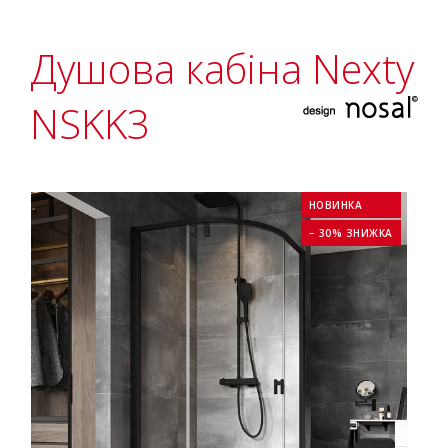
Душова кабіна Nexty
NSKK3
НОВИНКА
− 30% ЗНИЖКА