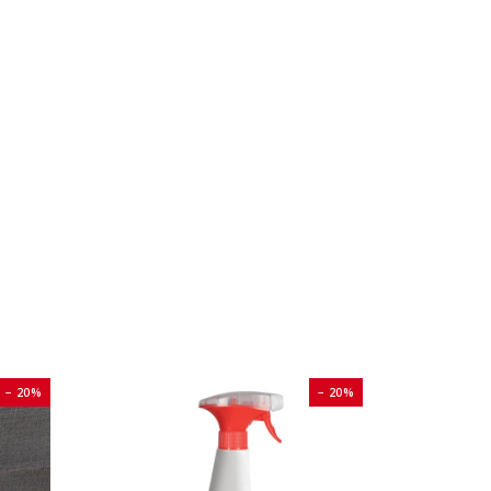
− 20%
− 20%