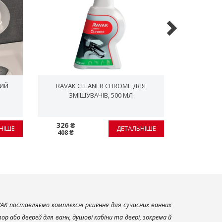
ЛИЙ
RAVAK CLEANER CHROME ДЛЯ
ДУШОВИЙ ПІ
ЗМІШУВАЧІВ, 500 МЛ
326 ₴
8 038 ₴
НІШЕ
ДЕТАЛЬНІШЕ
408 ₴
10 047 ₴
AK поставляємо комплексні рішення для сучасних ванних
р або дверей для ванн, душові кабіни та двері, зокрема й