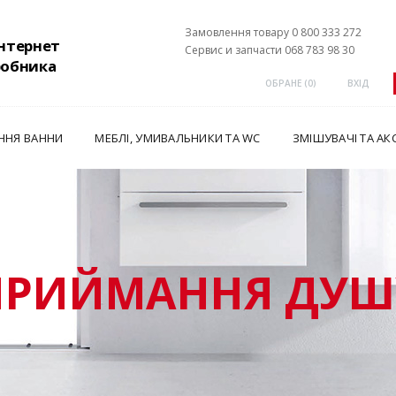
Замовлення товару 0 800 333 272
інтернет
Сервис и запчасти 068 783 98 30
робника
ОБРАНЕ (
0
)
ВХІД
ННЯ ВАННИ
МЕБЛІ, УМИВАЛЬНИКИ ТА WC
ЗМІШУВАЧІ ТА АК
ПРИЙМАННЯ ДУШ