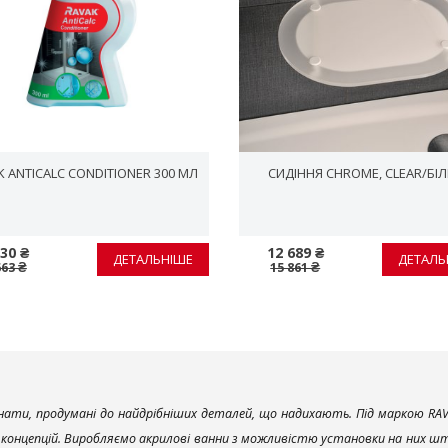
K ANTICALC CONDITIONER 300 МЛ
СИДІННЯ CHROME, CLEAR/БІ
30 ₴
12 689 ₴
ДЕТАЛЬНІШЕ
ДЕТАЛЬ
663 ₴
15 861 ₴
ати, продумані до найдрібніших деталей, що надихають. Під маркою RAV
х концепцій. Виробляємо акрилові ванни з можливістю установки на них што