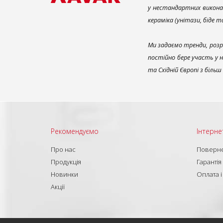
у нестандартних викона
кераміка (унітази, біде 
Ми задаємо тренди, розр
постійно бере участь у 
та Східній Європі з біль
Рекомендуємо
Інтерне
Про нас
Поверне
Продукція
Гарантія
Новинки
Оплата і
Акції