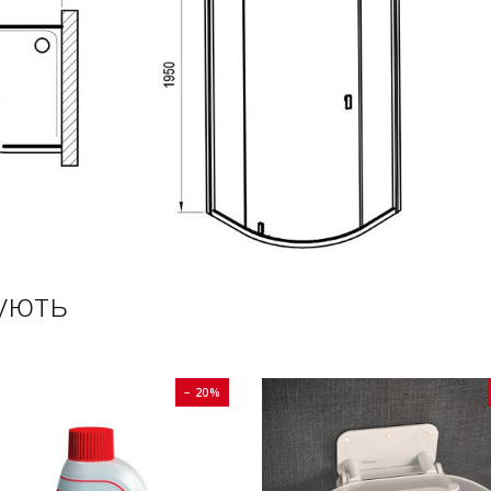
ують
− 20%