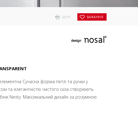
ДРУК
БАЖАННЯ
RANSPARENT
елементна Сучасна форма петлі та ручки у
сом та елегантністю чистого скла створюють
абіни Nexty. Максимальний дизайн за розумною