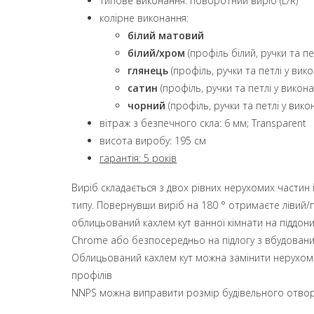
типове виконання: поворотний виріб (L/R)
колірне виконання:
білий матовий
білий/хром
(профіль білий, ручки та пе
глянець
(профіль, ручки та петлі у вик
сатин
(профіль, ручки та петлі у викона
чорний
(профіль, ручки та петлі у вико
вітраж з безпечного скла: 6 мм; Transparent
висота виробу: 195 см
гарантія: 5 років
Виріб складається з двох рівних нерухомих частин 
типу. Повернувши виріб на 180 ° отримаєте лівий/
облицьований кахлем кут ванної кімнати на піддон
Chrome
або безпосередньо на підлогу з вбудован
Облицьований кахлем кут можна замінити нерухом
профілів
NNPS можна виправити розмір будівельного отвору