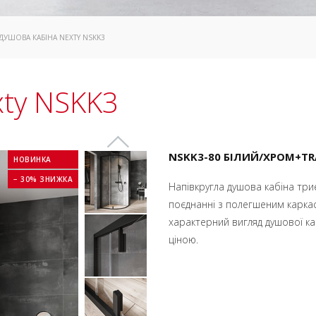
 ДУШОВА КАБІНА NEXTY NSKK3
xty NSKK3
NSKK3-80 БІЛИЙ/ХРОМ+T
НОВИНКА
− 30% ЗНИЖКА
Напівкругла душова кабіна три
поєднанні з полегшеним карка
характерний вигляд душової к
ціною.