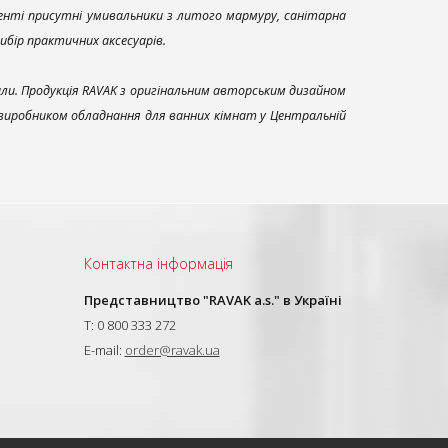
енті присутні умивальники з литого мармуру, санітарна
вибір практичних аксесуарів.
али. Продукція RAVAK з оригінальним авторським дизайном
 виробником обладнання для ванних кімнат у Центральній
Контактна інформація
Представництво "RAVAK a.s." в Україні
T: 0 800 333 272
E-mail:
order@ravak.ua