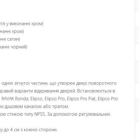
тлі у виконанні хром)
онанні хром)
нні сатин)
нанні чорний)
і однієї зігнутої частини, що утворює двері поворотного
правий варіанти відкривання дверей.
Встановлюється в
и RAVAK
Ronda
,
Elipso
,
Elipso Pro
,
Elipso Pro Flat
,
Elipso Pro
им душовим каналом або трапом.
ою стінкою типу NPSS. За допомогою регулювальних
 до 4 см з кожної сторони.