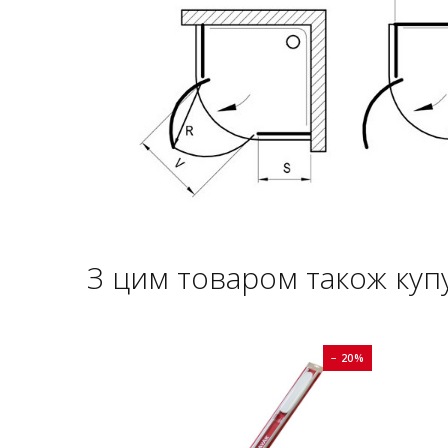
З цим товаром також куп
− 20%
− 20%