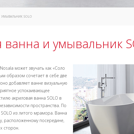
И УМЫВАЛЬНИК SOLO
я ванна и умывальник 
 Nosala может звучать как «Соло
ым образом сочетает в себе две
оно добавляет ванне визуальную
 приятное успокаивающее
стилю акриловая ванна SOLO в
независимости пространства. По
у SOLO из литого мрамора. Ванна
ву, расположенному посередине,
х сторон.