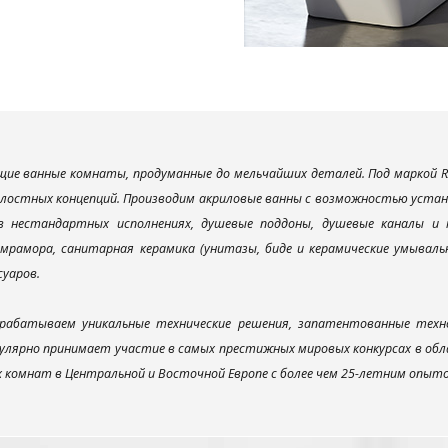
ие ванные комнаты, продуманные до мельчайших деталей. Под маркой R
елостных концепций. Производим акриловые ванны с возможностью устано
 в нестандартных исполнениях, душевые поддоны, душевые каналы 
мрамора, санитарная керамика (унитазы, биде и керамические умываль
суаров.
рабатываем уникальные технические решения, запатентованные техн
улярно принимает участие в самых престижных мировых конкурсах в об
х комнат в Центральной и Восточной Европе с более чем 25-летним опыт