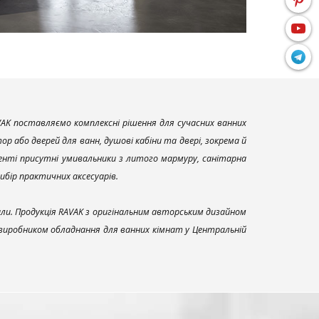
AK поставляємо комплексні рішення для сучасних ванних
р або дверей для ванн, душові кабіни та двері, зокрема й
енті присутні умивальники з литого мармуру, санітарна
вибір практичних аксесуарів.
али. Продукція RAVAK з оригінальним авторським дизайном
 виробником обладнання для ванних кімнат у Центральній