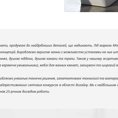
ати, продумані до найдрібніших деталей, що надихають. Під маркою RAV
х концепцій. Виробляємо акрилові ванни з можливістю установки на них што
ннях, душові піддони, душові канали та трапи. Також у нашому асортим
та керамічні умивальники), меблі для ванних кімнат, змішувачі та широкий 
обляємо унікальні технічні рішення, запатентовані технології та матері
найпрестижніших світових конкурсах в області дизайну. Ми є найбільшим
ш ніж 25-річним досвідом роботи.