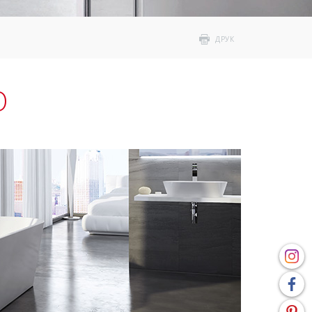
ДРУК
O