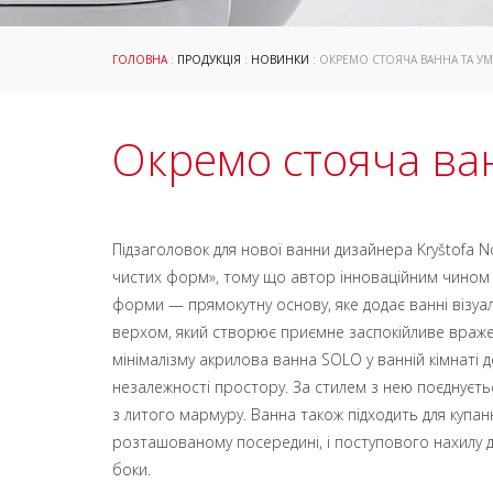
ГОЛОВНА
:
ПРОДУКЦІЯ
:
НОВИНКИ
: ОКРЕМО СТОЯЧА ВАННА ТА У
Окремо стояча ва
Підзаголовок для нової ванни дизайнера Kryštofa N
чистих форм», тому що автор інноваційним чином п
форми — прямокутну основу, яке додає ванні візуал
верхом, який створює приємне заспокійливе враже
мінімалізму акрилова ванна SOLO у ванній кімнаті д
незалежності простору. За стилем з нею поєднуєт
з литого мармуру. Ванна також підходить для купанн
розташованому посередині, і поступового нахилу 
боки.