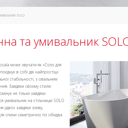
МИВАЛЬНИК SOLO
нна та умивальник SOL
osala може звучати як «Соло для
оєднує в собі дві найпростіші
ьної стабільності, з овальним
ння. Завдяки своєму стилю
омінує не тільки завдяки
ься умивальник на стільницю SOLO
я удвох завдяки зливу,
для спини симетрично по обидва