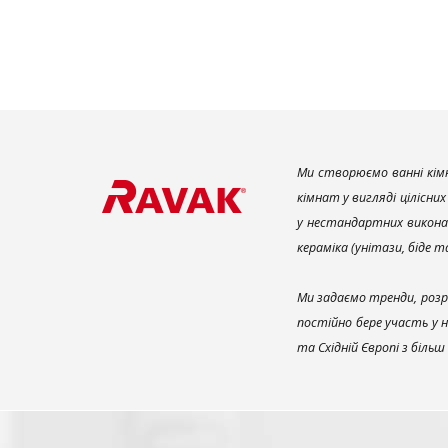
Ми створюємо ванні кімн
кімнат у вигляді цілісни
у нестандартних викона
кераміка (унітази, біде 
Ми задаємо тренди, розр
постійно бере участь у 
та Східній Європі з біль