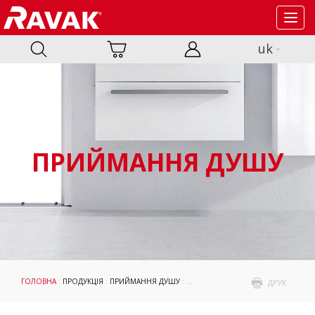
Toggl
navig
uk
ПРИЙМАННЯ ДУШУ
ГОЛОВНА
:
ПРОДУКЦІЯ
:
ПРИЙМАННЯ ДУШУ
:
ДУШОВІ ПІДДОНИ
: АКСЕСУАРИ
ДРУК