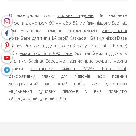
В аксесуарах для
душових піддонів
Ви знайдете
сифони
діаметром 90 мм або 52 мм (для піддону Sabina).
Для установки піддонів рекомендуємо
універсальні
ніжки Base
(для типів LA серій Kaskada і Galaxy),
ніжки Base
Galaxy
Pro
для піддонів серії Galaxy Pro (Flat, Chrome)
або
ніжки Sabina 80/90 Base
(для глибоких піддонів з
сидінням Sabina). Серед монтажних пристосувань можна
знайти
санітарний силікон RAVAK Professional
,
декоративну планку
для піддонів або повний
універсальний монтажний набір
для ідеального
ущільнення душових піддонів у вже повністю
облицьованій
душовій кабіні
.