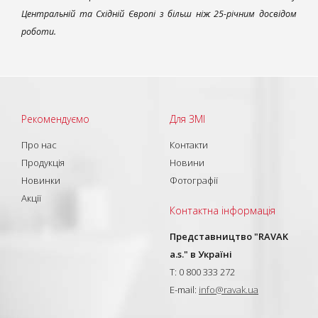
Центральній та Східній Європі з більш ніж 25-річним досвідом
роботи.
Рекомендуємо
Для ЗМІ
Про нас
Контакти
Продукція
Новини
Новинки
Фотографії
Акції
Контактна інформація
Представництво "RAVAK
a.s." в Україні
T: 0 800 333 272
E-mail:
info@ravak.ua