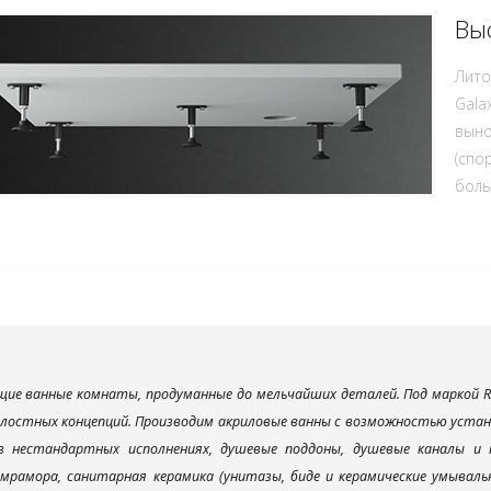
Вы
Лито
Gala
выно
(спо
боль
ие ванные комнаты, продуманные до мельчайших деталей. Под маркой R
елостных концепций. Производим акриловые ванны с возможностью устано
 в нестандартных исполнениях, душевые поддоны, душевые каналы 
мрамора, санитарная керамика (унитазы, биде и керамические умываль