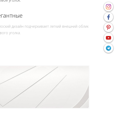
вой уголок.
егантные
лоский дизайн подчеркивает легкий внешний облик
вого уголка.