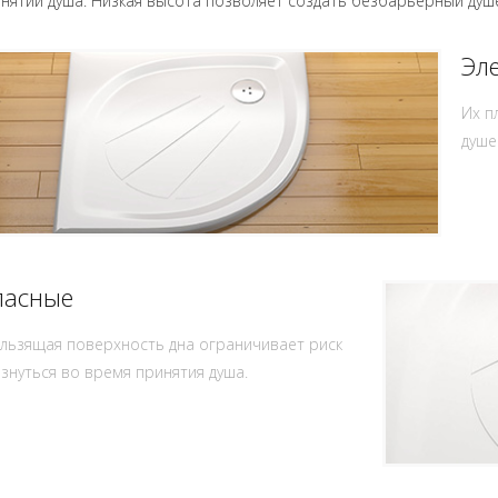
нятии душа. Низкая высота позволяет создать безбарьерный душе
Эл
Их п
душе
пасные
льзящая поверхность дна ограничивает риск
знуться во время принятия душа.