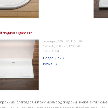
 поддон Gigant Pro
размеры: 100 х 80, 110 х 80,
120 х 80, 100 x 90, 120 x 70,
120 х 90 см
Подробней >
Купить >
, прочные (благодаря литому мрамору) поддоны имеют антискол