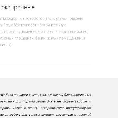
сокопрочные
й мрамор, и з которого изготовлены поддоны
xy Pro, обеспечивает исключительную
сливость в помещениях повышенного внимания
ртивных площадках, банях, жилых помещениях и
ницах).
AVAK поставляем комплексные решения для современных
вки на них штор или дверей для ванн, душевые кабины и
и трапы. Также в нашем ассортименте присутствуют
ники), мебель для ванных комнат, смесители и широкий