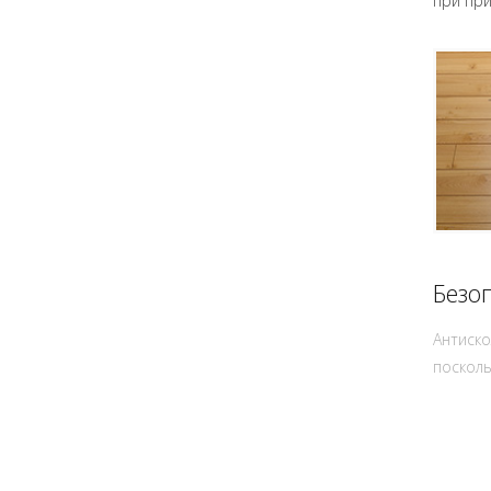
при при
Безо
Антиско
посколь