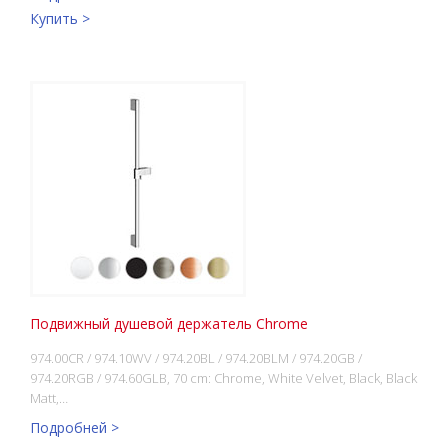
Купить >
Подвижный душевой держатель Chrome
974.00CR / 974.10WV / 974.20BL / 974.20BLM / 974.20GB /
974.20RGB / 974.60GLB, 70 cm: Chrome, White Velvet, Black, Black
Matt,…
Подробней >