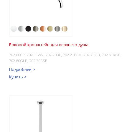
Боковой кронштейн для верхнего душа
702.00CR, 702.11WV, 702.20BL, 702.21BLM, 702.21GB, 702.61RGB,
702.60GLB, 702.30SSB
Подробней >
Купить >