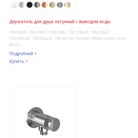
Держатель для душа латунный с выводом воды
706.00CR / 706.10WV / 706.20BL, 706.21BLM / 706.20GB /
706.61RGB / 706.60GLB / 706.30SSB Chrome, White Velvet, noire,
Black…
Подробней >
Купить >