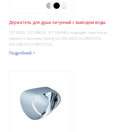
Держатель для душа латунный с выводом воды
707.00CR, 707.20BLM, 707.10WHM, подходит: смеситель
скрытого монтажа Spring SG 065.00CR.O2.RB072/SG
065.20BLM.O2.RB072/SG…
Подробней >