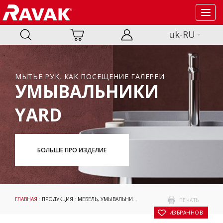
Toggl
navig
uk-RU
МЫТЬЕ РУК, КАК ПОСЕЩЕНИЕ ГАЛЕРЕИ
УМЫВАЛЬНИКИ
YARD
БОЛЬШЕ ПРО ИЗДЕЛИЕ
ГЛАВНАЯ
:
ПРОДУКЦИЯ
:
МЕБЕЛЬ, УМЫВАЛЬНИКИ И WC
:
УМЫВАЛЬНИКИ
:
LITE
: Д
ПЕЧАТЬ
В ИЗБРАННОЕ