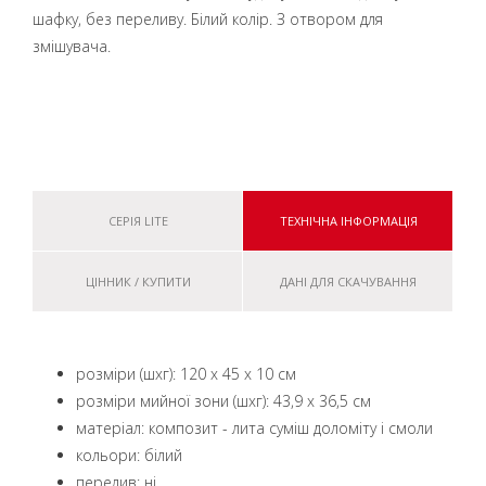
шафку, без переливу. Білий колір. З отвором для
змішувача.
СЕРІЯ LITE
ТЕХНІЧНА ІНФОРМАЦІЯ
ЦІННИК / КУПИТИ
ДАНІ ДЛЯ СКАЧУВАННЯ
розміри (шxг): 120 x 45 x 10 см
розміри мийної зони (шxг): 43,9 x 36,5 см
матеріал: композит - лита суміш доломіту і смоли
кольори: білий
перелив: ні