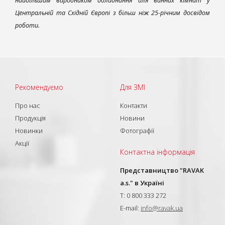
найбільшим виробником обладнання для ванних кімнат у
Центральній та Східній Європі з більш ніж 25-річним досвідом
роботи.
Рекомендуємо
Для ЗМІ
Про нас
Контакти
Продукція
Новини
Новинки
Фотографії
Акції
Контактна інформація
Представництво "RAVAK
a.s." в Україні
T: 0 800 333 272
E-mail:
info@ravak.ua