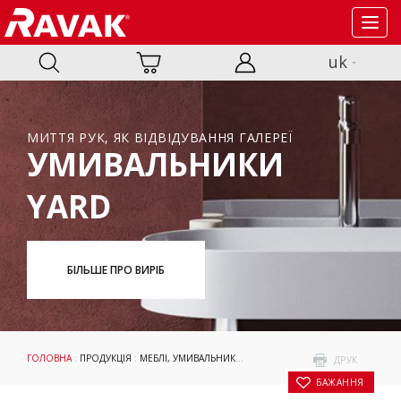
Toggl
navig
uk
МИТТЯ РУК, ЯК ВІДВІДУВАННЯ ГАЛЕРЕЇ
УМИВАЛЬНИКИ
YARD
БІЛЬШЕ ПРО ВИРІБ
ГОЛОВНА
:
ПРОДУКЦІЯ
:
МЕБЛІ, УМИВАЛЬНИКИ І WC
:
УМИВАЛЬНИКИ
:
LITE
: ПОДВ
ДРУК
БАЖАННЯ