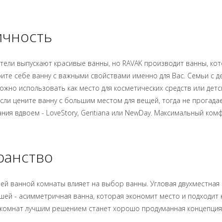
ичность
тели выпускают красивые ванны, но RAVAK производит ванны, к
ите себе ванну с важными свойствами именно для Вас. Семьи с 
ожно использовать как место для косметических средств или детс
сли цените ванну с большим местом для вещей, тогда не прогадает
пания вдвоем - LoveStory, Gentiana или NewDay. Максимальный ко
ранство
й ванной комнаты влияет на выбор ванны. Угловая двухместная
ей - асимметричная ванна, которая экономит место и подходит как
 комнат лучшим решением станет хорошо продуманная концепция,