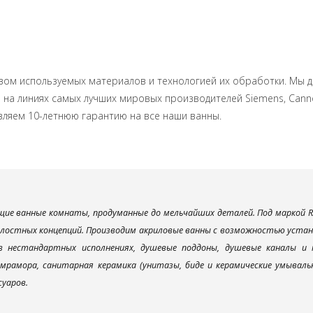
твом используемых материалов и технологией их обработки. Мы д
на линиях самых лучших мировых производителей Siemens, Cannon 
вляем 10-летнюю гарантию на все наши ванны.
ие ванные комнаты, продуманные до мельчайших деталей. Под маркой R
елостных концепций. Производим акриловые ванны с возможностью устано
 в нестандартных исполнениях, душевые поддоны, душевые каналы 
мрамора, санитарная керамика (унитазы, биде и керамические умываль
суаров.