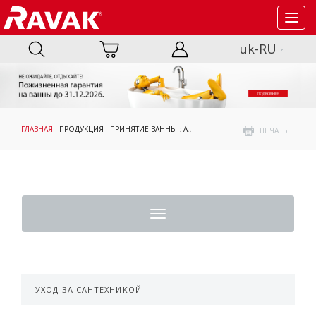
Toggl
navig
uk-RU
ГЛАВНАЯ
:
ПРОДУКЦИЯ
:
ПРИНЯТИЕ ВАННЫ
:
АКСЕССУАРЫ
:
ОПОРЫ, ПАНЕЛИ И К
ПЕЧАТЬ
Toggle
navigation
УХОД ЗА САНТЕХНИКОЙ