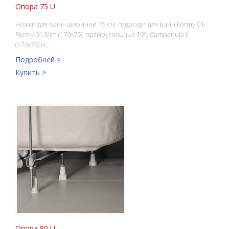
Опора 75 U
Ножки для ванн шириной 75 см, подходят для ванн Formy 01,
Formy 01 Slim (170x75), прямоугольных 10°, Campanula II
(170x75) и…
Подробней >
Купить >
Опора 80 U