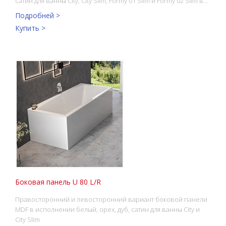
сатин для ванны City, City Slim, Formy 01 Slim и Formy 02 Slim в…
Подробней >
Купить >
Боковая панель U 80 L/R
Правосторонний и левосторонний вариант боковой панели
MDF в исполнении белый, орех, дуб, сатин для ванны City и
City Slim