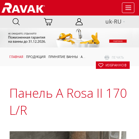
Toggl
navig
uk-RU
ГЛАВНАЯ
:
ПРОДУКЦИЯ
:
ПРИНЯТИЕ ВАННЫ
:
АКСЕССУАРЫ
:
ОПОРЫ, ПАНЕЛИ И К
ПЕЧАТЬ
В ИЗБРАННОЕ
Панель A Rosa II 170
L/R