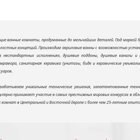
ие ванные комнаты, продуманные до мельчайших деталей. Под маркой R
елостных концепций. Производим акриловые ванны с возможностью устано
 в нестандартных исполнениях, душевые поддоны, душевые каналы 
мрамора, санитарная керамика (унитазы, биде и керамические умываль
суаров.
рабатываем уникальные технические решения, запатентованные техн
улярно принимает участие в самых престижных мировых конкурсах в об
х комнат в Центральной и Восточной Европе с более чем 25-летним опыт