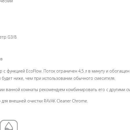
ический
етр G3/8
ов
с функцией EcoFlow. Поток ограничен 4,5 л в минуту и обогащен 
 будет ниже, чем при использовании обычного смесителя.
ии ванной комнаты рекомендуем комбинировать его с другими см
для внешней очистки RAVAK Cleaner Chrome.