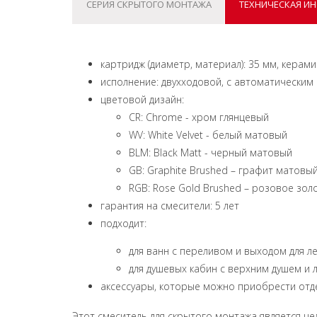
СЕРИЯ СКРЫТОГО МОНТАЖА
ТЕХНИЧЕСКАЯ И
картридж (диаметр, материал): 35 мм, керам
исполнение: двухходовой, с автоматическим
цветовой дизайн:
CR: Chrome - хром глянцевый
WV: White Velvet - белый матовый
BLM: Black Matt - черный матовый
GB: Graphite Brushed – графит матовы
RGB: Rose Gold Brushed – розовое зо
гарантия на смесители: 5 лет
подходит:
для ванн с переливом и выходом для л
для душевых кабин с верхним душем и 
аксессуары, которые можно приобрести отде
Этот смеситель для скрытого монтажа является це