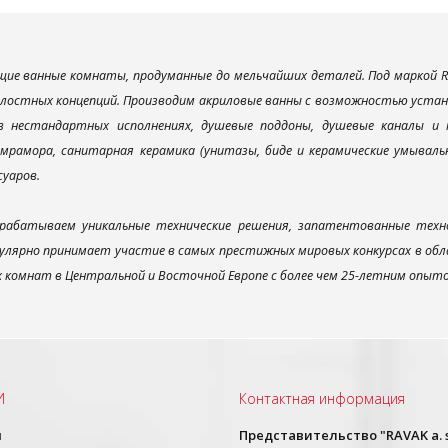
ие ванные комнаты, продуманные до мельчайших деталей. Под маркой R
елостных концепций. Производим акриловые ванны с возможностью устано
 в нестандартных исполнениях, душевые поддоны, душевые каналы 
мрамора, санитарная керамика (унитазы, биде и керамические умываль
суаров.
рабатываем уникальные технические решения, запатентованные техн
улярно принимает участие в самых престижных мировых конкурсах в об
х комнат в Центральной и Восточной Европе с более чем 25-летним опыт
И
Контактная информация
ы
Представительство "RAVAK a. s