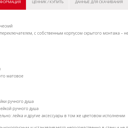
НФОРМАЦИЯ
ЦЕННИК / КУПИТЬ
ДАННЫЕ ДЛЯ СКАЧИВАНИЯ
ический
 переключателем, с собственным корпусом скрытого монтажа – не
й
лото матовое
ейки ручного душа
лейкой ручного душа
льно: лейка и другие аксессуары в том же цветовом исполнении
льнокорпусным и устанавливается непосредственно в стену и не 