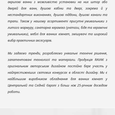
акрилові ванни з можливістю установки на них штор або
дверей для ванн, душові кабіни та двері, зокрема й у
нестандартних виконаннях, душові піддони, душові канали та
трапи. Також у нашому асортименті присутні умивальники з
литого мармуру, санітарна кераміка (унітази, біде та керамічні
умивальники), меблі для ванних кімнат, змішувачі та широкий
вибір практичних аксесуарів.
Ми задаємо тренди, розробляємо унікальні технічні рішення,
запатентовані технології та матеріали. Продукція RAVAK з
оригінальним авторським дизайном постійно бере участь у
найпрестижніших світових конкурсах в області дизайну. Ми є
найбільшим виробником обладнання для ванних кімнат у
Центральній та Східній Європі з більш ніж 25-річним досвідом
роботи.