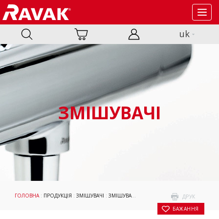
Toggl
navig
uk
ЗМІШУВАЧІ
ГОЛОВНА
:
ПРОДУКЦІЯ
:
ЗМІШУВАЧІ
:
ЗМІШУВАЧІ
:
ESPIRIT
:
ДЛЯ ПРИХОВАНОГО 
ДРУК
БАЖАННЯ