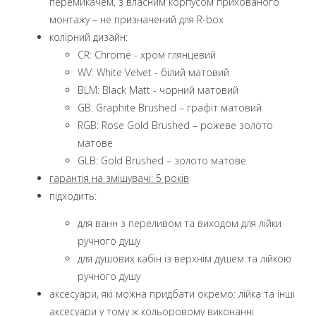
перемикачем, з власним корпусом прихованого
монтажу – не призначений для R-box
колірний дизайн:
CR: Chrome - хром глянцевий
WV: White Velvet - білий матовий
BLM: Black Matt - чорний матовий
GB: Graphite Brushed – графіт матовий
RGB: Rose Gold Brushed – рожеве золото
матове
GLB: Gold Brushed – золото матове
гарантія на змішувачі: 5 років
підходить:
для ванн з переливом та виходом для лійки
ручного душу
для душових кабін із верхнім душем та лійкою
ручного душу
аксесуари, які можна придбати окремо: лійка та інші
аксесуари у тому ж кольоровому виконанні