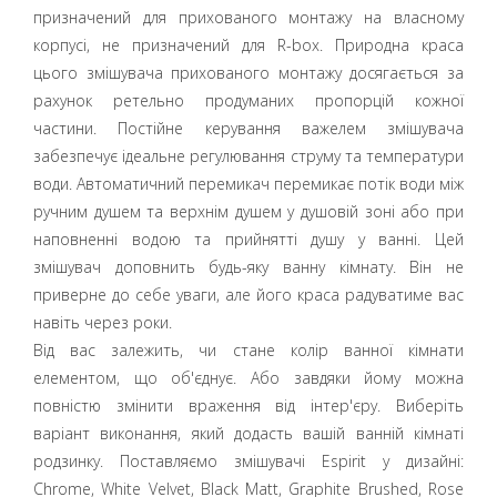
призначений для прихованого монтажу на власному
корпусі, не призначений для R-box. Природна краса
цього змішувача прихованого монтажу досягається за
рахунок ретельно продуманих пропорцій кожної
частини. Постійне керування важелем змішувача
забезпечує ідеальне регулювання струму та температури
води. Автоматичний перемикач перемикає потік води між
ручним душем та верхнім душем у душовій зоні або при
наповненні водою та прийнятті душу у ванні. Цей
змішувач доповнить будь-яку ванну кімнату. Він не
приверне до себе уваги, але його краса радуватиме вас
навіть через роки.
Від вас залежить, чи стане колір ванної кімнати
елементом, що об'єднує. Або завдяки йому можна
повністю змінити враження від інтер'єру. Виберіть
варіант виконання, який додасть вашій ванній кімнаті
родзинку. Поставляємо змішувачі Espirit у дизайні:
Chrome, White Velvet, Black Matt, Graphite Brushed, Rose