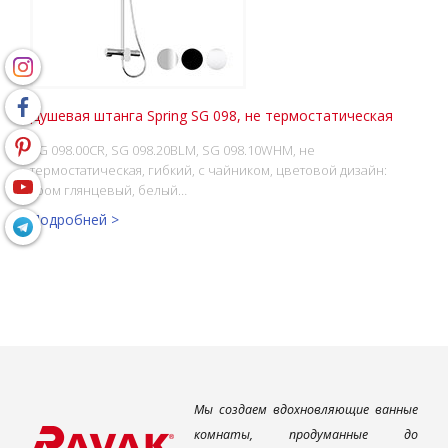
Душевая штанга Spring SG 098, не термостатическая
SG 098.00CR, SG 098.20BLM, SG 098.10WHM, не
термостатическая, гибкий, с чайником, цветовой дизайн:
хром глянцевый, белый…
Подробней >
Мы создаем вдохновляющие ванные
комнаты, продуманные до