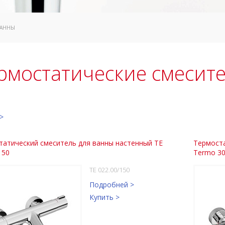
ВАННЫ
рмостатические смесит
>
татический смеситель для ванны настенный TE
Термоста
150
Termo 3
TE 022.00/150
Подробней >
Купить >