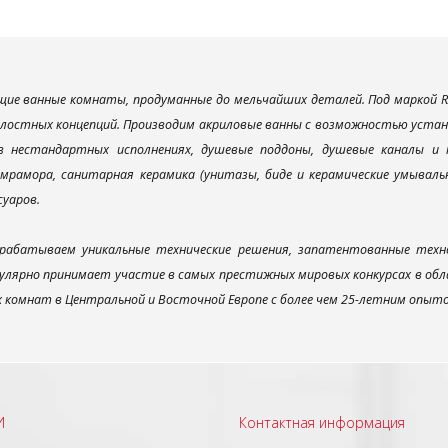
ие ванные комнаты, продуманные до мельчайших деталей. Под маркой R
елостных концепций. Производим акриловые ванны с возможностью устано
 в нестандартных исполнениях, душевые поддоны, душевые каналы 
мрамора, санитарная керамика (унитазы, биде и керамические умываль
суаров.
рабатываем уникальные технические решения, запатентованные техн
улярно принимает участие в самых престижных мировых конкурсах в об
х комнат в Центральной и Восточной Европе с более чем 25-летним опыт
И
Контактная информация