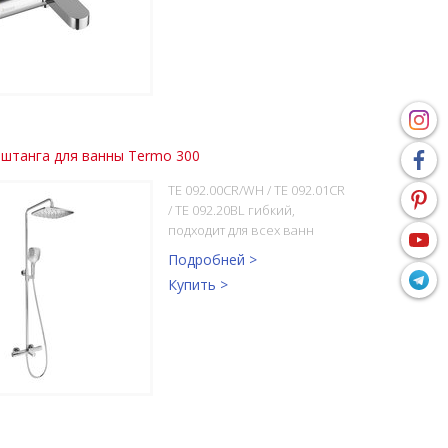
штанга для ванны Termo 300
TE 092.00CR/WH / TE 092.01CR
/ TE 092.20BL гибкий,
подходит для всех ванн
Подробней >
Купить >