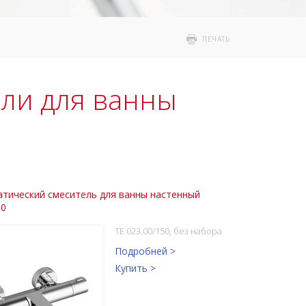
ПЕЧАТЬ
ели для ванны
тический смеситель для ванны настенный
00
TE 023.00/150, без набора
Подробней >
Купить >