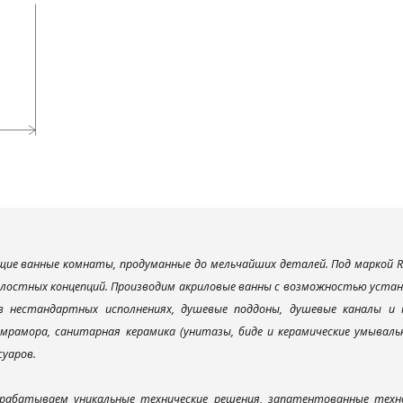
ие ванные комнаты, продуманные до мельчайших деталей. Под маркой R
елостных концепций. Производим акриловые ванны с возможностью устано
 в нестандартных исполнениях, душевые поддоны, душевые каналы 
мрамора, санитарная керамика (унитазы, биде и керамические умываль
суаров.
рабатываем уникальные технические решения, запатентованные техн