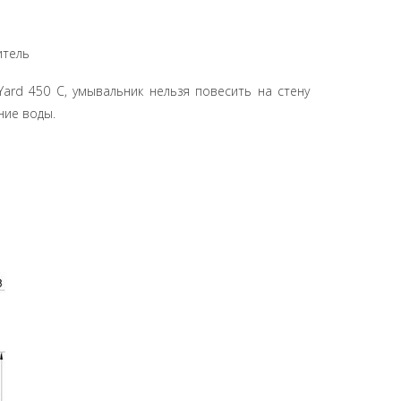
итель
ard 450 C, умывальник нельзя повесить на стену
ние воды.