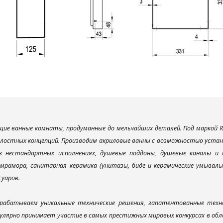
ие ванные комнаты, продуманные до мельчайших деталей. Под маркой R
елостных концепций. Производим акриловые ванны с возможностью устано
 в нестандартных исполнениях, душевые поддоны, душевые каналы 
мрамора, санитарная керамика (унитазы, биде и керамические умываль
суаров.
рабатываем уникальные технические решения, запатентованные техн
улярно принимает участие в самых престижных мировых конкурсах в об