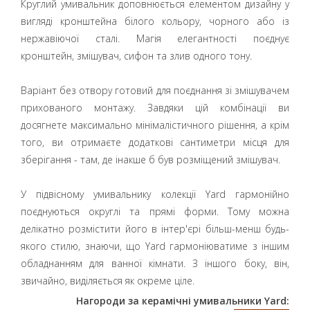
Круглий умивальник доповнюється елементом дизайну у
вигляді кронштейна білого кольору, чорного або із
нержавіючої сталі. Магія елегантності поєднує
кронштейн, змішувач, сифон та злив одного тону.
Варіант без отвору готовий для поєднання зі змішувачем
прихованого монтажу. Завдяки цій комбінації ви
досягнете максимально мінімалістичного рішення, а крім
того, ви отримаєте додаткові сантиметри місця для
зберігання - там, де інакше б був розміщений змішувач.
У підвісному умивальнику колекції Yard гармонійно
поєднуються округлі та прямі форми. Тому можна
делікатно розмістити його в інтер'єрі більш-менш будь-
якого стилю, знаючи, що Yard гармоніюватиме з іншим
обладнанням для ванної кімнати. З іншого боку, він,
звичайно, виділяється як окреме ціле.
Нагороди за керамічні умивальники Yard: