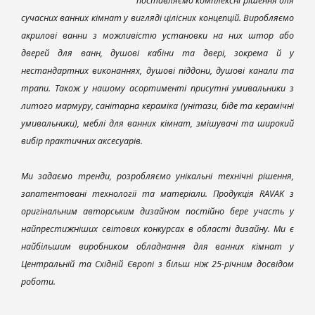
поставляємо комплексні рішення для
сучасних ванних кімнат у вигляді цілісних концепцій. Виробляємо
акрилові ванни з можливістю установки на них штор або
дверей для ванн, душові кабіни та двері, зокрема й у
нестандартних виконаннях, душові піддони, душові канали та
трапи. Також у нашому асортименті присутні умивальники з
литого мармуру, санітарна кераміка (унітази, біде та керамічні
умивальники), меблі для ванних кімнат, змішувачі та широкий
вибір практичних аксесуарів.
Ми задаємо тренди, розробляємо унікальні технічні рішення,
запатентовані технології та матеріали. Продукція RAVAK з
оригінальним авторським дизайном постійно бере участь у
найпрестижніших світових конкурсах в області дизайну. Ми є
найбільшим виробником обладнання для ванних кімнат у
Центральній та Східній Європі з більш ніж 25-річним досвідом
роботи.