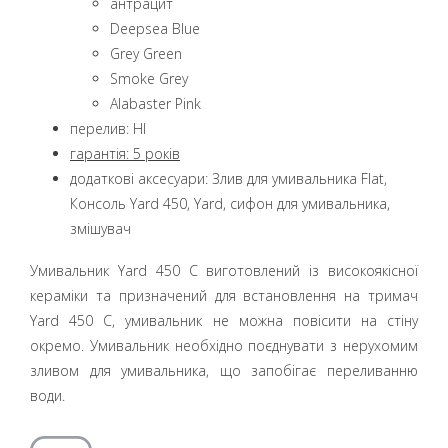
aнтрацит
Deepsea Blue
Grey Green
Smoke Grey
Alabaster Pink
перелив: НІ
гарантія:
5 років
додаткові аксесуари: Злив для умивальника Flat,
Консоль Yard 450, Yard, сифон для умивальника,
змішувач
Умивальник Yard 450 C виготовлений із високоякісної
кераміки та призначений для встановлення на тримач
Yard 450 C, умивальник не можна повісити на стіну
окремо. Умивальник необхідно поєднувати з нерухомим
зливом для умивальника, що запобігає переливанню
води.