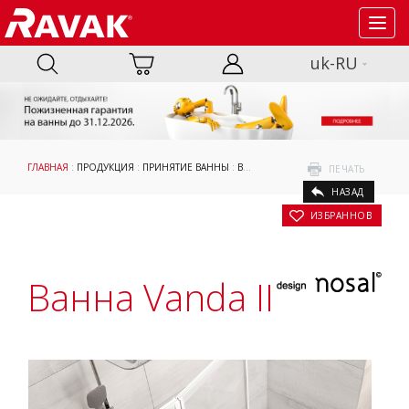
Toggl
navig
uk-RU
ГЛАВНАЯ
:
ПРОДУКЦИЯ
:
ПРИНЯТИЕ ВАННЫ
:
ВАННЫ
:
ПРЯМОУГОЛЬНЫЕ ВАННЫ
:
ПЕЧАТЬ
НАЗАД
В ИЗБРАННОЕ
Ванна Vanda II