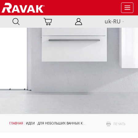
Toggl
navig
uk-RU
ГЛАВНАЯ
:
ИДЕИ
:
ДЛЯ НЕБОЛЬШИХ ВАННЫХ КОМНАТ
: ВАННЫЕ КОМНАТЫ С ВА
ПЕЧАТЬ