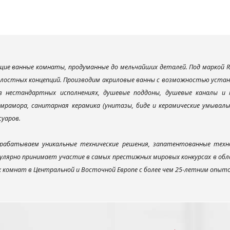
ие ванные комнаты, продуманные до мельчайших деталей. Под маркой R
елостных концепций. Производим акриловые ванны с возможностью устано
 в нестандартных исполнениях, душевые поддоны, душевые каналы 
мрамора, санитарная керамика (унитазы, биде и керамические умываль
суаров.
рабатываем уникальные технические решения, запатентованные техн
улярно принимает участие в самых престижных мировых конкурсах в об
х комнат в Центральной и Восточной Европе с более чем 25-летним опыт