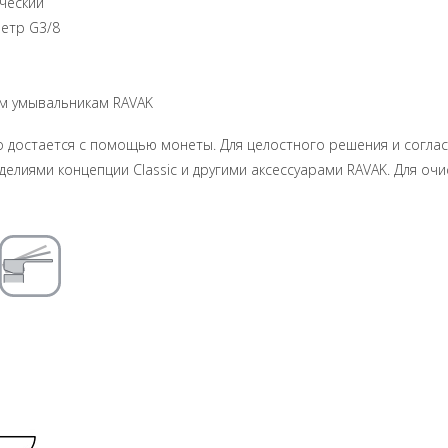
ический
метр G3/8
ым умывальникам RAVAK
о достается с помощью монеты. Для целостного решения и согл
делиями концепции Classic и другими аксессуарами RAVAK. Для о