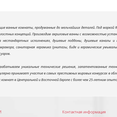
ие ванные комнаты, продуманные до мельчайших деталей. Под маркой R
елостных концепций. Производим акриловые ванны с возможностью устано
 в нестандартных исполнениях, душевые поддоны, душевые каналы 
мрамора, санитарная керамика (унитазы, биде и керамические умываль
суаров.
рабатываем уникальные технические решения, запатентованные техн
улярно принимает участие в самых престижных мировых конкурсах в об
х комнат в Центральной и Восточной Европе с более чем 25-летним опыт
И
Контактная информация