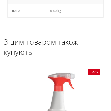
ВАГА
0,60 kg
З цим товаром також
купують
0%
− 20%