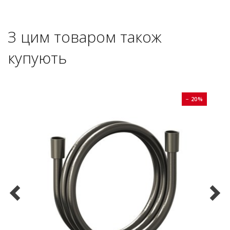
З цим товаром також
купують
0%
− 20%