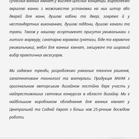
сучасних ванних кімнат у вигляді цілісних концепцій. Виробляємо
акрилові ванни з можливістю установки на них штор або
дверей для ванн, душові кабіни та двері, зокрема й у
нестандартних виконаннях, душові піддони, душові канали та
трапи. Також у нашому асортименті присутні умивальники з
литого мармуру, санітарна кераміка (унітази, біде та керамічні
умивальники), меблі для ванних кімнат, змішувачі та широкий
вибір практичних аксесуарів.
Ми задаємо тренди, розробляємо унікальні технічні рішення,
запатентовані технології та матеріали. Продукція RAVAK з
оригінальним авторським дизайном постійно бере участь у
найпрестижніших світових конкурсах в області дизайну. Ми є
найбільшим виробником обладнання для ванних кімнат у
Центральній та Східній Європі з більш ніж 25-річним досвідом
роботи.