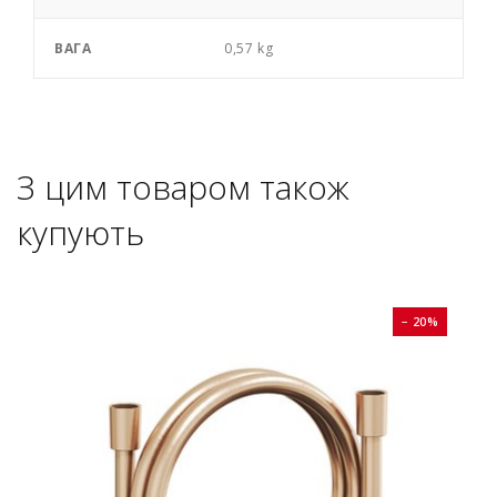
ВАГА
0,57 kg
З цим товаром також
купують
0%
− 20%