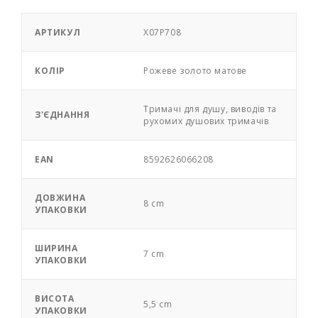
АРТИКУЛ
X07P708
КОЛІР
Pожеве золото матове
Тримачі для душу, виводів та
З'ЄДНАННЯ
рухомих душових тримачів
EAN
8592626066208
ДОВЖИНА
8 cm
УПАКОВКИ
ШИРИНА
7 cm
УПАКОВКИ
ВИСОТА
5,5 cm
УПАКОВКИ