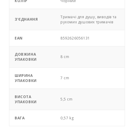
КОЛІР
Чорний
Тримачі для душу, виводів та
З'ЄДНАННЯ
рухомих душових тримачів
EAN
8592626056131
ДОВЖИНА
8 cm
УПАКОВКИ
ШИРИНА
7 cm
УПАКОВКИ
ВИСОТА
5,5 cm
УПАКОВКИ
ВАГА
0,57 kg