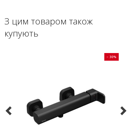
З цим товаром також
купують
0%
− 30%