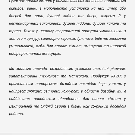
сучасних ванних кімнат у вигляді цілісних концепцій. Виробляємо
акрилові ванни з можливістю установки на них штор або
дверей для ванн, душові кабіни та двері, зокрема й у
нестандартних виконаннях, душові піддони, душові канали та
трапи. Також у нашому асортименті присутні умивальники з
литого мармуру, санітарна кераміка (унітази, біде та керамічні
умивальники), меблі для ванних кімнат, змішувачі та широкий
вибір практичних аксесуарів.
Ми задаємо тренди, розробляємо унікальні технічні рішення,
запатентовані технології та матеріали. Продукція RAVAK з
оригінальним авторським дизайном постійно бере участь у
найпрестижніших світових конкурсах в області дизайну. Ми є
найбільшим виробником обладнання для ванних кімнат у
Центральній та Східній Європі з більш ніж 25-річним досвідом
роботи.