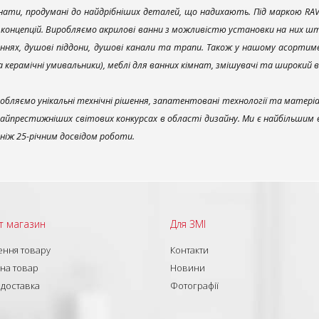
ати, продумані до найдрібніших деталей, що надихають. Під маркою RAV
х концепцій. Виробляємо акрилові ванни з можливістю установки на них што
ннях, душові піддони, душові канали та трапи. Також у нашому асортим
та керамічні умивальники), меблі для ванних кімнат, змішувачі та широкий 
обляємо унікальні технічні рішення, запатентовані технології та матері
найпрестижніших світових конкурсах в області дизайну. Ми є найбільшим
ш ніж 25-річним досвідом роботи.
т магазин
Для ЗМІ
ння товару
Контакти
 на товар
Новини
 доставка
Фотографії