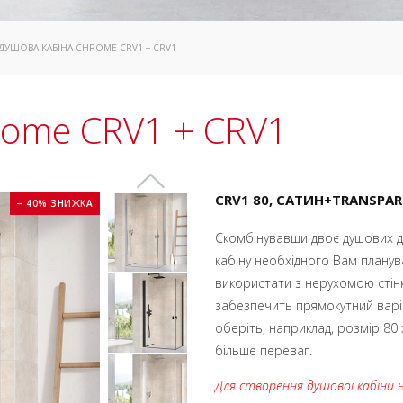
 ДУШОВА КАБІНА CHROME CRV1 + CRV1
rome CRV1 + CRV1
CRV1 80, CАТИН+TRANSPA
− 40% ЗНИЖКА
Скомбінувавши двоє душових д
кабіну необхідного Вам планув
використати з нерухомою сті
забезпечить прямокутний варіа
оберіть, наприклад, розмір 80 x
більше переваг.
Для створення душової кабіни 