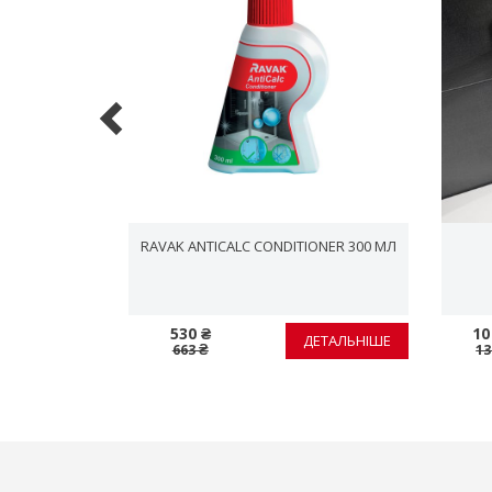
GANT PRO
RAVAK ANTICALC CONDITIONER 300 МЛ
80
530 ₴
10
ЕТАЛЬНІШЕ
ДЕТАЛЬНІШЕ
663 ₴
13