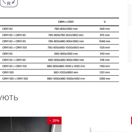
ують
− 20%