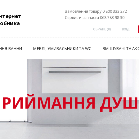
Замовлення товару 0 800 333 272
інтернет
Сервис и запчасти 068 783 98 30
робника
ОБРАНЕ (
0
)
ВХІД
ННЯ ВАННИ
МЕБЛІ, УМИВАЛЬНИКИ ТА WC
ЗМІШУВАЧІ ТА АК
ПРИЙМАННЯ ДУШ