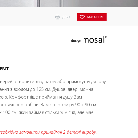
ДРУК
БАЖАННЯ
RENT
верей, створите квадратну або прямокутну душову
ання з входом до 125 см. Душові двері можна
нкою. Комфортніше приймання душу Вам
нт душової кабіни. Замість розміру 90 x 90 см
 100 см, який займає стільки ж місця, але має
необхідно замовити принаймні 2 деталі виробу.