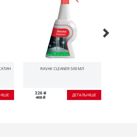
САТИН
RAVAK CLEANER 500 МЛ
RAVAK 
ЗМІ
326 ₴
326 ₴
НІШЕ
ДЕТАЛЬНІШЕ
408 ₴
408 ₴