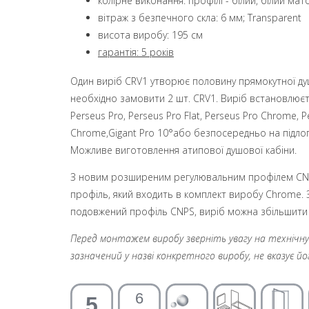
колірне виконання: профілі - білий, білий ма
вітраж з безпечного скла: 6 мм; Transparent
висота виробу: 195 см
гарантія: 5 років
Один виріб CRV1 утворює половину прямокутної душ
необхідно замовити 2 шт. CRV1. Виріб встановлюєть
Perseus Pro, Perseus Pro Flat, Perseus Pro Chrome, Pe
Chrome,Gigant Pro 10°або безпосередньо на підл
Можливе виготовлення атипової душової кабіни.
З новим розширеним регулювальним профілем CNP
профіль, який входить в комплект виробу Chrome.
подовжений профіль CNPS, виріб можна збільшити 
Перед монтажем виробу зверніть увагу на технічну і
зазначений у назві конкретного виробу, не вказує й