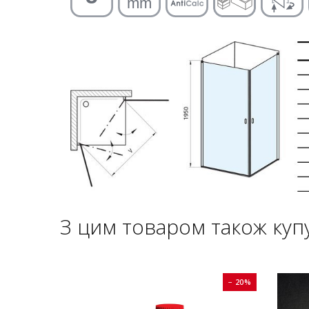
З цим товаром також куп
− 20%
− 20%