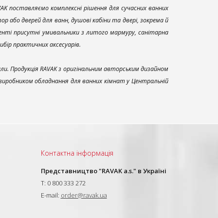
AK поставляємо комплексні рішення для сучасних ванних
р або дверей для ванн, душові кабіни та двері, зокрема й
енті присутні умивальники з литого мармуру, санітарна
вибір практичних аксесуарів.
али. Продукція RAVAK з оригінальним авторським дизайном
 виробником обладнання для ванних кімнат у Центральній
Контактна інформація
Представництво "RAVAK a.s." в Україні
T: 0 800 333 272
E-mail:
order@ravak.ua