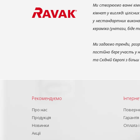
Ми створюємо ванні кімн
кімнат у вигляді цілісни
у нестандартних викона
кераміка (унітази, біде 
Ми задаємо тренди, розр
постійно бере участь у 
та Східній Європі з біль
Рекомендуємо
Інтерне
Про нас
Поверне
Продукція
Гарантія
Новинки
Оплата і
Акції