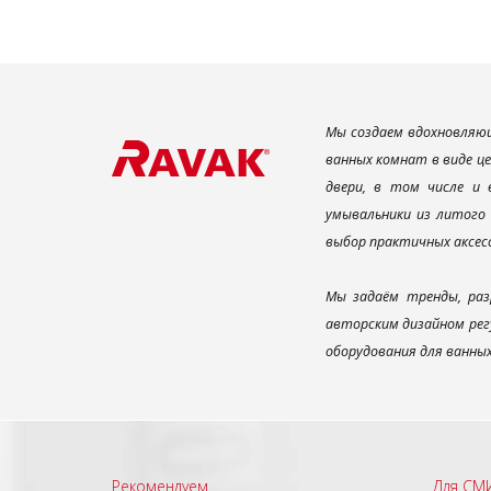
Мы создаем вдохновляющ
ванных комнат в виде ц
двери, в том числе и
умывальники из литого 
выбор практичных аксес
Мы задаём тренды, раз
авторским дизайном рег
оборудования для ванны
Рекомендуем
Для СМ