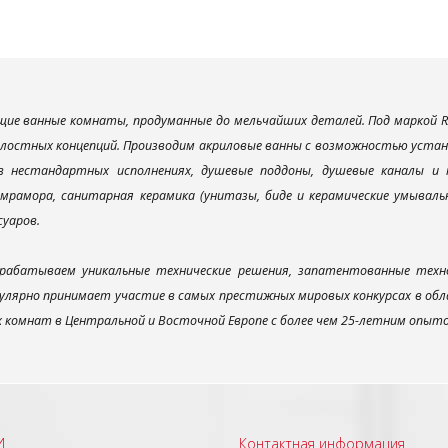
ие ванные комнаты, продуманные до мельчайших деталей. Под маркой R
елостных концепций. Производим акриловые ванны с возможностью устано
 в нестандартных исполнениях, душевые поддоны, душевые каналы 
мрамора, санитарная керамика (унитазы, биде и керамические умываль
суаров.
рабатываем уникальные технические решения, запатентованные техн
улярно принимает участие в самых престижных мировых конкурсах в об
х комнат в Центральной и Восточной Европе с более чем 25-летним опыт
И
Контактная информация