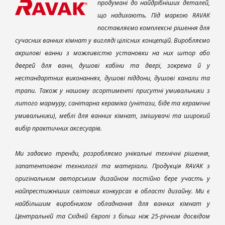
продумані до найдрібніших деталей,
що надихають. Під маркою RAVAK
поставляємо комплексні рішення для
сучасних ванних кімнат у вигляді цілісних концепцій. Виробляємо
акрилові ванни з можливістю установки на них штор або
дверей для ванн, душові кабіни та двері, зокрема й у
нестандартних виконаннях, душові піддони, душові канали та
трапи. Також у нашому асортименті присутні умивальники з
литого мармуру, санітарна кераміка (унітази, біде та керамічні
умивальники), меблі для ванних кімнат, змішувачі та широкий
вибір практичних аксесуарів.
Ми задаємо тренди, розробляємо унікальні технічні рішення,
запатентовані технології та матеріали. Продукція RAVAK з
оригінальним авторським дизайном постійно бере участь у
найпрестижніших світових конкурсах в області дизайну. Ми є
найбільшим виробником обладнання для ванних кімнат у
Центральній та Східній Європі з більш ніж 25-річним досвідом