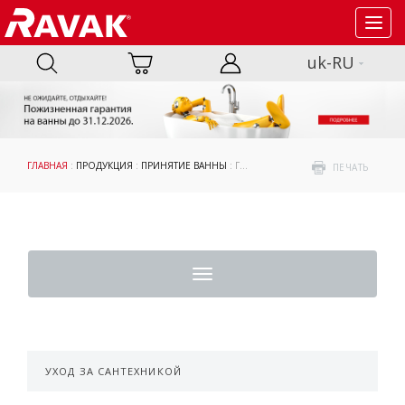
Toggl
navig
uk-RU
ГЛАВНАЯ
:
ПРОДУКЦИЯ
:
ПРИНЯТИЕ ВАННЫ
: ГИДРОМАССАЖНЫЕ СИСТЕМЫ : ХРОМОТЕРАПИЯ
ПЕЧАТЬ
Toggle
navigation
УХОД ЗА САНТЕХНИКОЙ