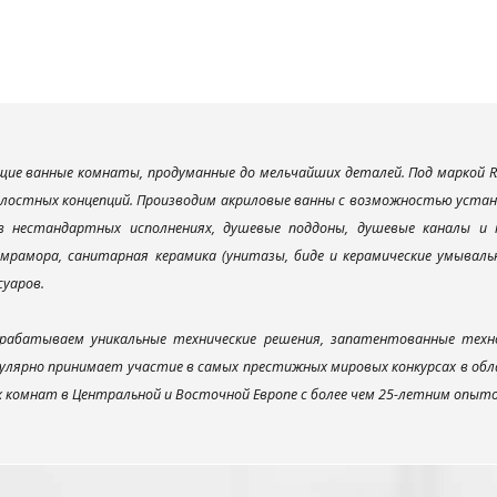
ие ванные комнаты, продуманные до мельчайших деталей. Под маркой R
елостных концепций. Производим акриловые ванны с возможностью устано
 в нестандартных исполнениях, душевые поддоны, душевые каналы 
мрамора, санитарная керамика (унитазы, биде и керамические умываль
суаров.
рабатываем уникальные технические решения, запатентованные техн
улярно принимает участие в самых престижных мировых конкурсах в об
х комнат в Центральной и Восточной Европе с более чем 25-летним опыт