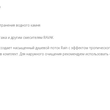
я
устранения водного камня
тажа и другим смесителям RAVAK
оздает насыщенный душевой поток Rain с эффектом тропического
в комплект. Для наружного очищения рекомендуем использовать с